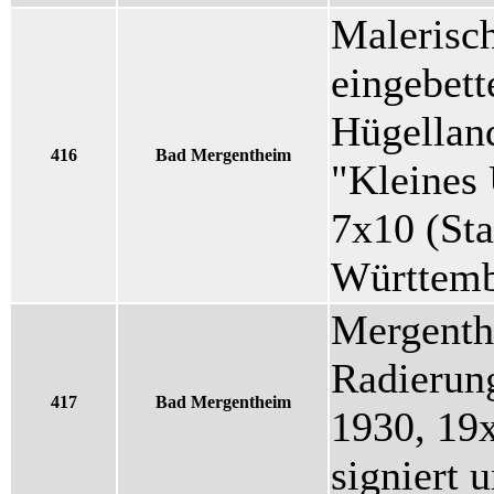
Malerisch
eingebett
Hügelland
416
Bad Mergentheim
"Kleines
7x10 (Sta
Württemb
Mergenth
Radierun
417
Bad Mergentheim
1930, 19x
signiert 