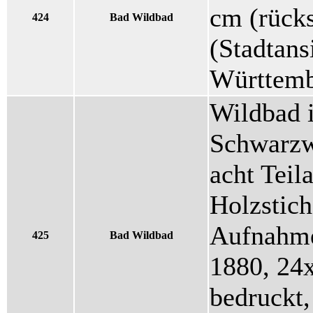
cm (rücks
424
Bad Wildbad
(Stadtans
Württemb
Wildbad 
Schwarzw
acht Teil
Holzstic
Aufnahme
425
Bad Wildbad
1880, 24x
bedruckt,