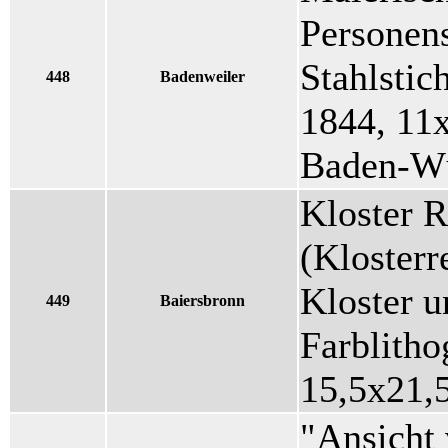
Personens
Stahlstic
448
Badenweiler
1844, 11x
Baden-Wü
Kloster 
(Klosterr
Kloster u
449
Baiersbronn
Farblitho
15,5x21,
"Ansicht