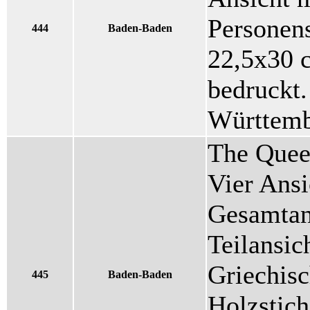
Personens
444
Baden-Baden
22,5x30 c
bedruckt.
Württemb
The Queen
Vier Ansi
Gesamtans
Teilansic
Griechisc
445
Baden-Baden
Holzstich