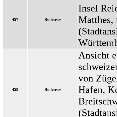
Insel Rei
Matthes,
457
Bodensee
(Stadtans
Württemb
Ansicht 
schweizer
von Züge
Hafen, Ko
458
Bodensee
Breitsch
(Stadtans