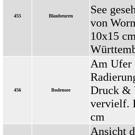
See geseh
455
Blaubeuren
von Worm
10x15 cm 
Württemb
Am Ufer 
Radierun
Druck & V
456
Bodensee
vervielf.
cm
Ansicht d