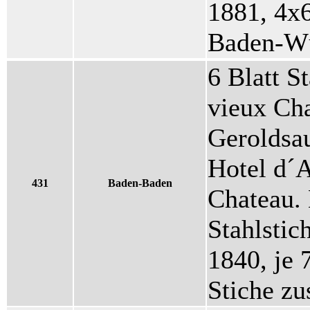
1881, 4x6
Baden-Wü
6 Blatt St
vieux Ch
Geroldsa
Hotel d´A
431
Baden-Baden
Chateau. 
Stahlstic
1840, je 
Stiche z