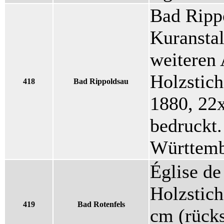
Bad Rippo
Kuransta
weiteren 
Holzstic
418
Bad Rippoldsau
1880, 22x
bedruckt.
Württemb
Église de
Holzstich
419
Bad Rotenfels
cm (rücks