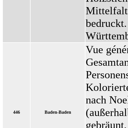
Mittelfalt
bedruckt.
Württemb
Vue génér
Gesamtans
Personens
Koloriert
nach Noe
(außerhal
446
Baden-Baden
gebräunt,