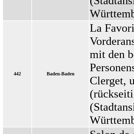
(Stadtans
Württemb
La Favori
Vorderans
mit den b
Personens
442
Baden-Baden
Clerget,
(rückseit
(Stadtans
Württemb