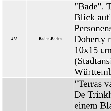
"Bade". T
Blick auf
Personens
Doherty 
428
Baden-Baden
10x15 cm 
(Stadtans
Württemb
"Terras v
De Trinkh
einem Bla