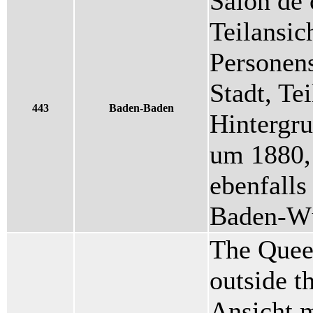
Salon de 
Teilansic
Personens
Stadt, Te
443
Baden-Baden
Hintergru
um 1880,
ebenfalls
Baden-Wü
The Queen
outside t
Ansicht m