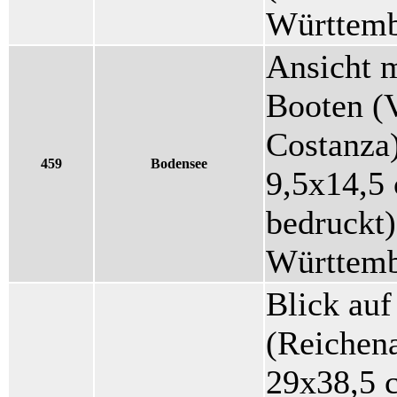
Württemb
Ansicht m
Booten (V
Costanza)
459
Bodensee
9,5x14,5 
bedruckt)
Württemb
Blick au
(Reichena
29x38,5 