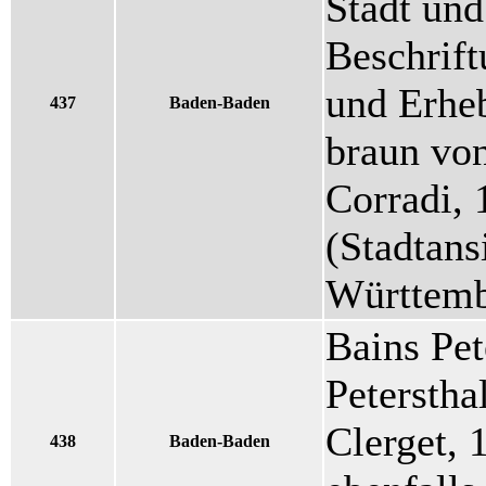
Stadt und
Beschrif
und Erheb
437
Baden-Baden
braun von
Corradi, 
(Stadtans
Württemb
Bains Pet
Peterstha
Clerget, 
438
Baden-Baden