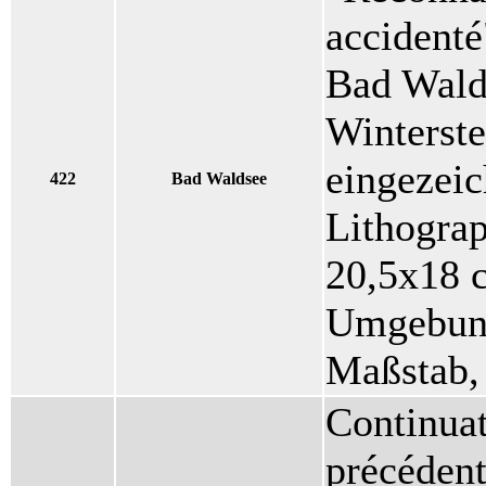
accident
Bad Wald
Winterste
eingezeic
422
Bad Waldsee
Lithogra
20,5x18 
Umgebung
Maßstab, 
Continuat
précéden