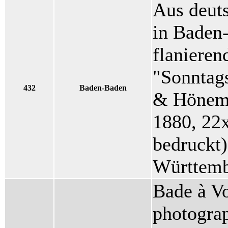
Aus deut
in Baden
flanieren
"Sonntags
432
Baden-Baden
& Hönema
1880, 22x
bedruckt)
Württemb
Bade à Vo
photogra