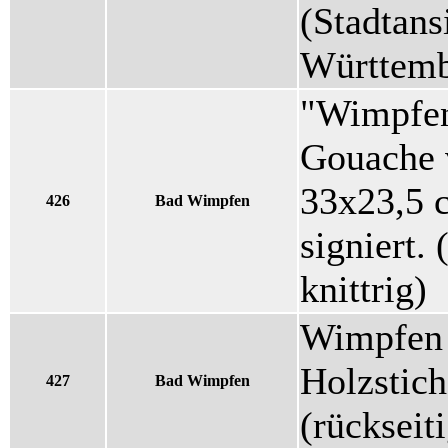
(Stadtans
Württemb
"Wimpfen
Gouache 
33x23,5 c
426
Bad Wimpfen
signiert.
knittrig)
Wimpfen 
Holzstich
427
Bad Wimpfen
(rückseit