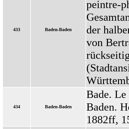
peintre-p
Gesamtan
der halbe
433
Baden-Baden
von Bert
rückseiti
(Stadtans
Württemb
Bade. Le 
Baden. Ho
434
Baden-Baden
1882ff, 