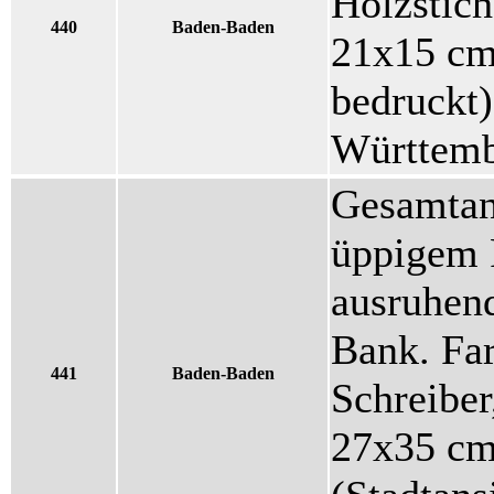
Holzstich
440
Baden-Baden
21x15 cm 
bedruckt)
Württemb
Gesamtans
üppigem 
ausruhend
Bank. Far
441
Baden-Baden
Schreiber
27x35 cm,