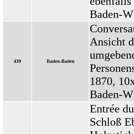
ebenfalls
Baden-Wü
Conversat
Ansicht 
umgeben
439
Baden-Baden
Personens
1870, 10x
Baden-Wü
Entrée du
Schloß E