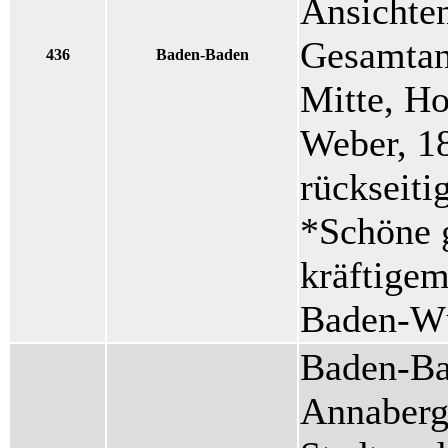
Ansichten
Gesamtans
436
Baden-Baden
Mitte, Ho
Weber, 18
rückseiti
*Schöne g
kräftigem
Baden-Wü
Baden-B
Annaberg