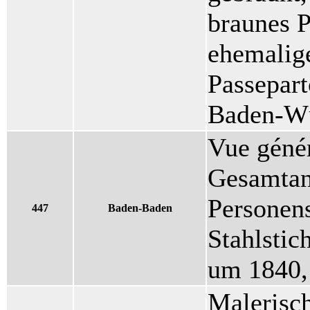
braunes P
ehemalig
Passepart
Baden-Wü
Vue génér
Gesamtans
Personens
447
Baden-Baden
Stahlstic
um 1840,
Malerisch