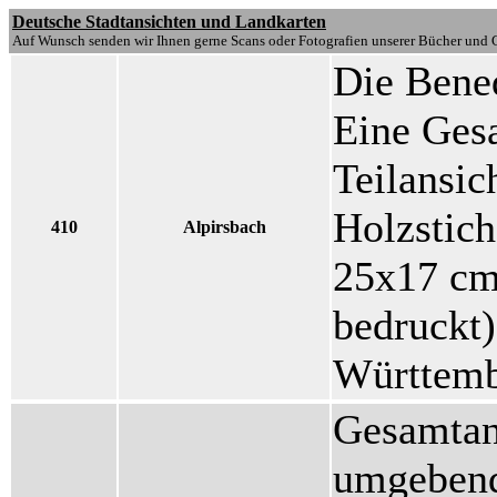
Deutsche Stadtansichten und Landkarten
Auf Wunsch senden wir Ihnen gerne Scans oder Fotografien unserer Bücher und G
Die Bened
Eine Gesa
Teilansic
Holzstic
410
Alpirsbach
25x17 cm 
bedruckt)
Württemb
Gesamtans
umgebend