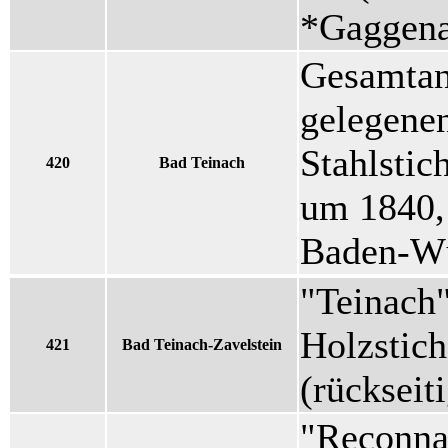
*Gaggen
Gesamtan
gelegenen
Stahlstic
420
Bad Teinach
um 1840, 
Baden-Wü
"Teinach"
Holzstich
421
Bad Teinach-Zavelstein
(rückseit
"Reconna