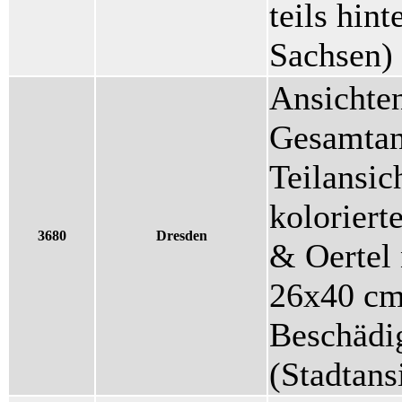
teils hint
Sachsen)
Ansichte
Gesamtan
Teilansic
koloriert
3680
Dresden
& Oertel 
26x40 cm
Beschädig
(Stadtans