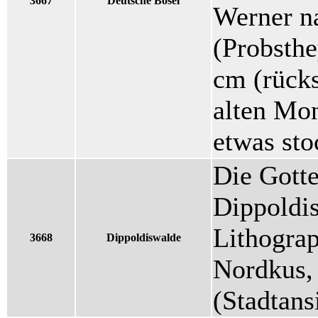
3667
Deutsche Bosel
Werner n
(Probsthe
cm (rücks
alten Mon
etwas sto
Die Gotte
Dippoldis
Lithograp
3668
Dippoldiswalde
Nordkus,
(Stadtans