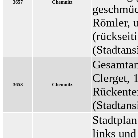
3657
Chemnitz
geschmüc
Römler, 
(rückseiti
(Stadtans
Gesamtans
Clerget,
3658
Chemnitz
Rückentex
(Stadtans
Stadtplan
links und