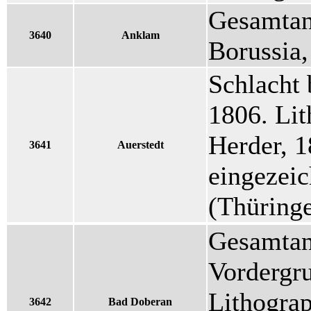
Gesamtans
3640
Anklam
Borussia
Schlacht 
1806. Lit
Herder, 1
3641
Auerstedt
eingezeic
(Thüring
Gesamtans
Vordergru
Lithogra
3642
Bad Doberan