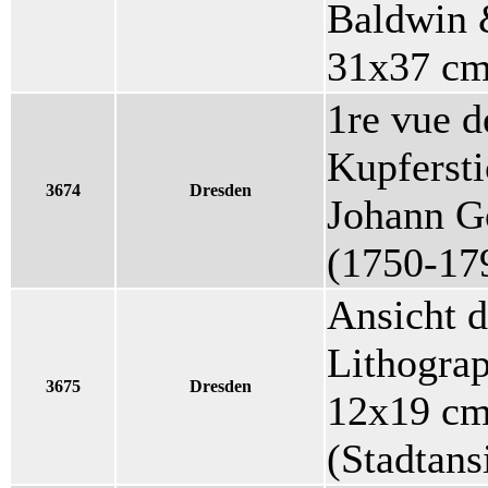
Baldwin 
31x37 c
1re vue d
Kupfersti
3674
Dresden
Johann Go
(1750-17
Ansicht d
Lithograp
3675
Dresden
12x19 cm 
(Stadtans