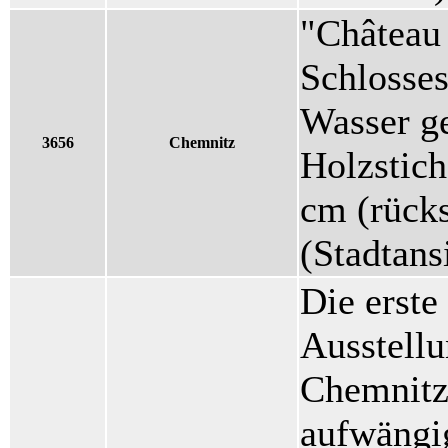
"Château
Schlosses
Wasser ge
3656
Chemnitz
Holzstich
cm (rücks
(Stadtans
Die erste
Ausstell
Chemnitz.
aufwängig