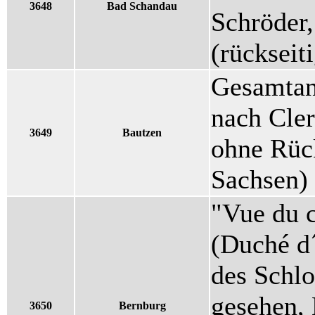
3648
Bad Schandau
Schröder
(rückseit
Gesamtans
nach Cle
3649
Bautzen
ohne Rück
Sachsen)
"Vue du 
(Duché d
des Schlo
gesehen, 
3650
Bernburg