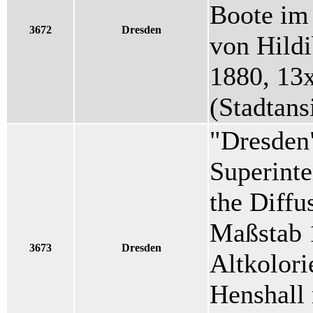
Boote im 
3672
Dresden
von Hildi
1880, 13
(Stadtans
"Dresden"
Superinte
the Diffu
Maßstab 1
3673
Dresden
Altkolori
Henshall 