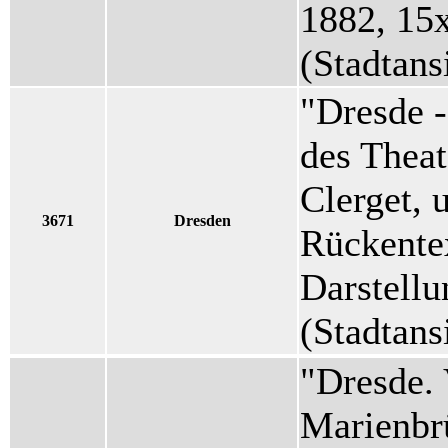
1882, 15
(Stadtans
"Dresde -
des Theat
Clerget,
3671
Dresden
Rückentex
Darstellu
(Stadtans
"Dresde. 
Marienbr