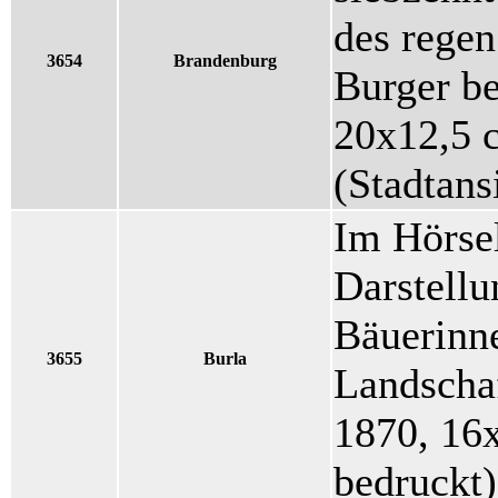
des regen
3654
Brandenburg
Burger b
20x12,5 
(Stadtans
Im Hörsel
Darstell
Bäuerinne
3655
Burla
Landscha
1870, 16x
bedruckt)