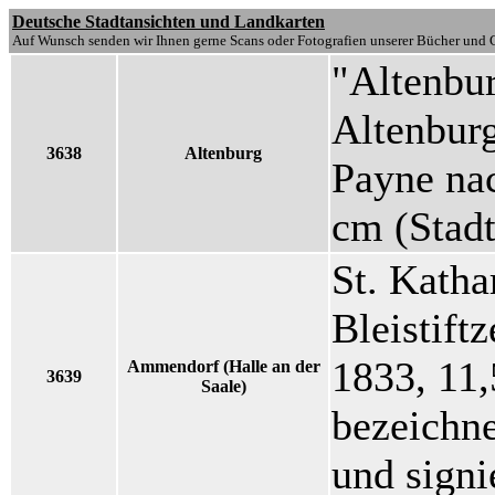
Deutsche Stadtansichten und Landkarten
Auf Wunsch senden wir Ihnen gerne Scans oder Fotografien unserer Bücher und G
"Altenbur
Altenburg
3638
Altenburg
Payne na
cm (Stadt
St. Katha
Bleistift
1833, 11,
Ammendorf (Halle an der
3639
Saale)
bezeichn
und signi