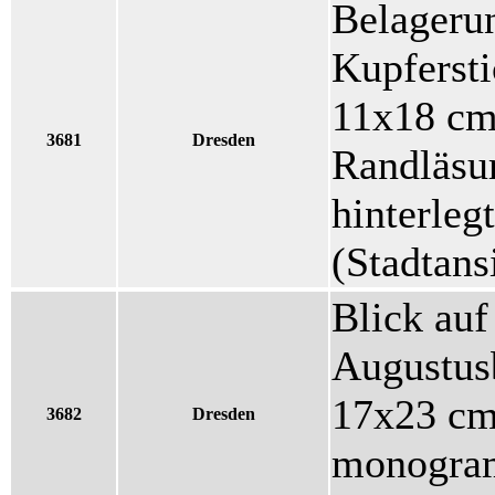
Belageru
Kupfersti
11x18 cm 
3681
Dresden
Randläsur
hinterleg
(Stadtans
Blick auf
Augustus
17x23 cm,
3682
Dresden
monogram