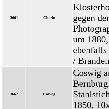
Klosterho
gegen den
3661
Chorin
Photogra
um 1880,
ebenfalls
/ Brande
Coswig an
Bernburg.
Stahlstic
3662
Coswig
1850, 10x