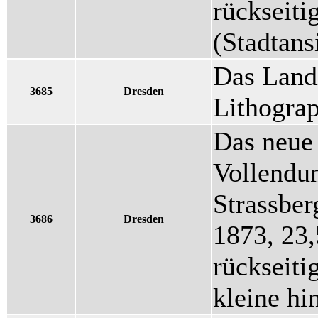
rückseitig
(Stadtans
Das Land
3685
Dresden
Lithogra
Das neue 
Vollendun
Strassbe
3686
Dresden
1873, 23,
rückseiti
kleine hi