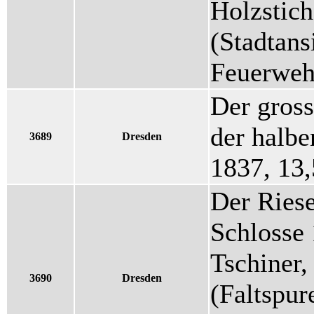
Holzstic
(Stadtans
Feuerweh
Der gross
der halbe
3689
Dresden
1837, 13
Der Ries
Schlosse 
Tschiner
3690
Dresden
(Faltspur