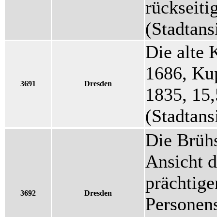
rückseitig
(Stadtans
Die alte 
1686, Kup
3691
Dresden
1835, 15,
(Stadtans
Die Brühs
Ansicht 
prächtige
3692
Dresden
Personens