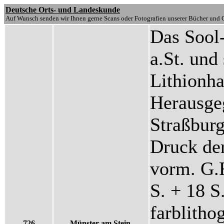
Deutsche Orts- und Landeskunde
Auf Wunsch senden wir Ihnen gerne Scans oder Fotografien unserer Bücher und G
Das Sool
a.St. und
Lithionha
Herausge
Straßburg
Druck der
vorm. G.F
S. + 18 S
farblitho
726
Münster am Stein.