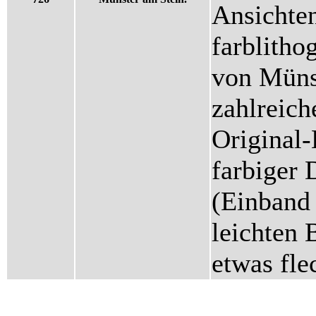
Ansichte
farblitho
von Müns
zahlreich
Original
farbiger 
(Einband
leichten 
etwas fl