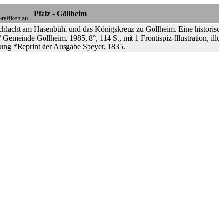
Pfalz - Göllheim
rafiken zu.
chlacht am Hasenbühl und das Königskreuz zu Göllheim. Eine histor
 Gemeinde Göllheim, 1985, 8°, 114 S., mit 1 Frontispiz-Illustration, ill
tung *Reprint der Ausgabe Speyer, 1835.