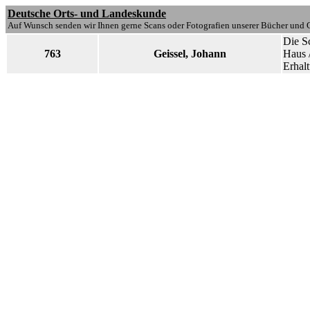
Deutsche Orts- und Landeskunde
Auf Wunsch senden wir Ihnen gerne Scans oder Fotografien unserer Bücher und G
Die S
763
Geissel, Johann
Haus /
Erhal