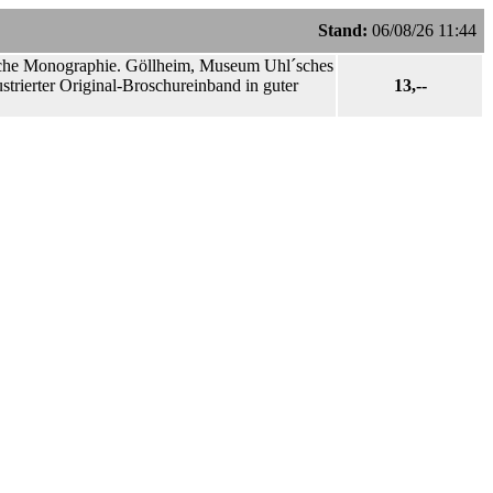
Stand:
06/08/26 11:44
ische Monographie. Göllheim, Museum Uhl´sches
ustrierter Original-Broschureinband in guter
13,--