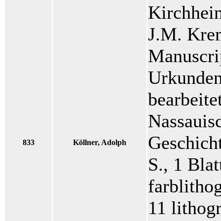
Kirchhei
J.M. Krem
Manuscrip
Urkunden
bearbeite
Nassauis
Geschicht
833
Köllner, Adolph
S., 1 Blat
farblitho
11 lithog