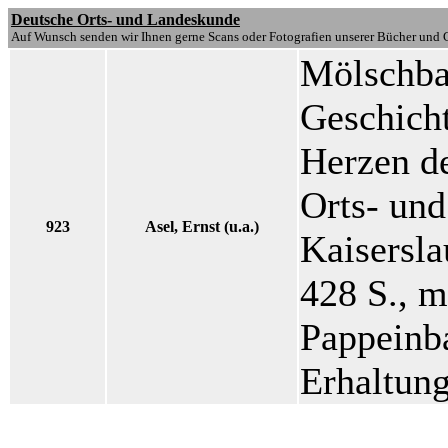
Deutsche Orts- und Landeskunde
Auf Wunsch senden wir Ihnen gerne Scans oder Fotografien unserer Bücher und G
Mölschba
Geschich
Herzen de
Orts- und
923
Asel, Ernst (u.a.)
Kaisersla
428 S., m
Pappeinb
Erhaltung