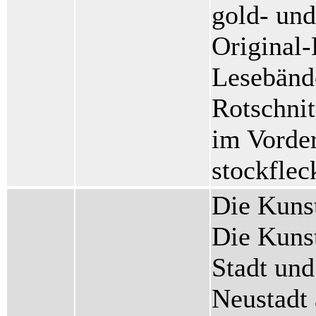
gold- un
Original
Lesebänd
Rotschnit
im Vorder
stockflec
Die Kuns
Die Kunst
Stadt un
Neustadt 