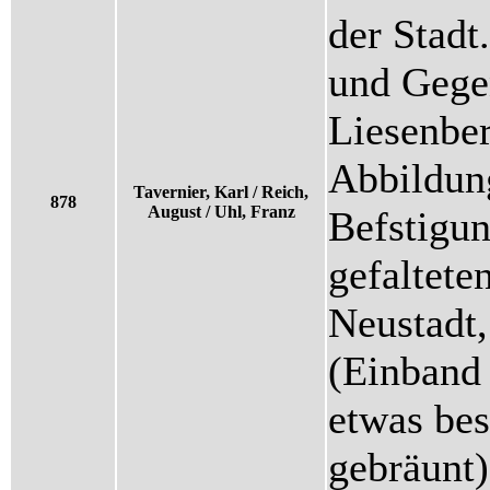
der Stadt
und Gegen
Liesenber
Abbildung
Tavernier, Karl / Reich,
878
August / Uhl, Franz
Befstigu
gefaltete
Neustadt,
(Einband 
etwas bes
gebräunt)