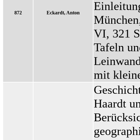
Einleitun
872
Eckardt, Anton
München,
VI, 321 S
Tafeln un
Leinwand
mit klein
Geschicht
Haardt u
Berücksi
geograph