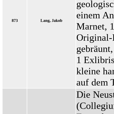
geologisc
einem An
873
Lang, Jakob
Marnet, 19
Original
gebräunt,
1 Exlibris
kleine ha
auf dem T
Die Neus
(Collegi