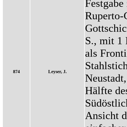
Festgabe 
Ruperto-C
Gottschic
S., mit 1
als Front
Stahlstic
874
Leyser, J.
Neustadt,
Hälfte de
Südöstli
Ansicht 