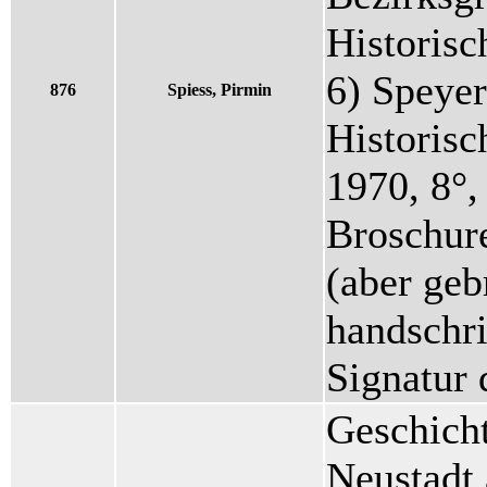
Historisc
6) Speyer
876
Spiess, Pirmin
Historisc
1970, 8°,
Broschure
(aber geb
handschr
Signatur 
Geschich
Neustadt 