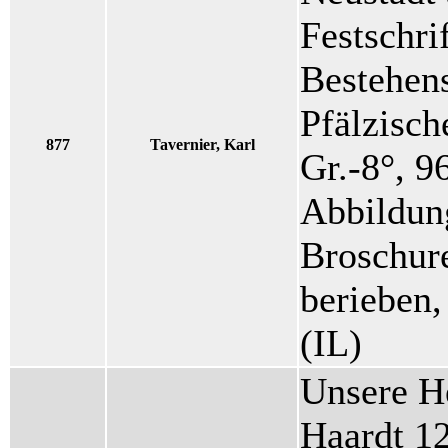
Festschri
Bestehens
Pfälzisch
877
Tavernier, Karl
Gr.-8°, 9
Abbildung
Broschure
berieben,
(IL)
Unsere H
Haardt 1