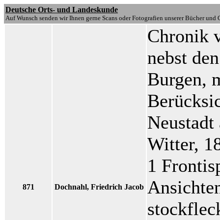
Deutsche Orts- und Landeskunde
Auf Wunsch senden wir Ihnen gerne Scans oder Fotografien unserer Bücher und G
Chronik v
nebst de
Burgen, m
Berücksic
Neustadt 
Witter, 1
1 Frontisp
Ansichten
871
Dochnahl, Friedrich Jacob
stockflec