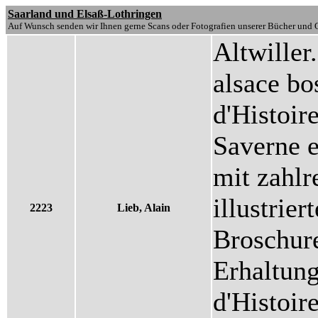
Saarland und Elsaß-Lothringen
Auf Wunsch senden wir Ihnen gerne Scans oder Fotografien unserer Bücher und G
Altwiller.
alsace bo
d'Histoir
Saverne e
mit zahlr
illustrier
2223
Lieb, Alain
Broschur
Erhaltung
d'Histoir