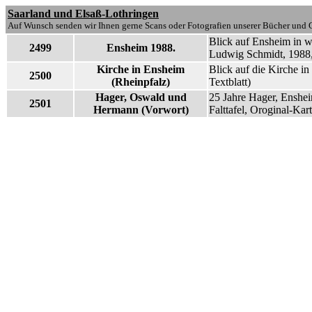
Saarland und Elsaß-Lothringen
Auf Wunsch senden wir Ihnen gerne Scans oder Fotografien unserer Bücher und G
Blick auf Ensheim in w
2499
Ensheim 1988.
Ludwig Schmidt, 1988, 
Kirche in Ensheim
Blick auf die Kirche i
2500
(Rheinpfalz)
Textblatt)
Hager, Oswald und
25 Jahre Hager, Enshei
2501
Hermann (Vorwort)
Falttafel, Oroginal-Kar