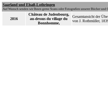
Saarland und Elsaß-Lothringen
Auf Wunsch senden wir Ihnen gerne Scans oder Fotografien unserer Bücher und G
Château de Judenbourg,
Gesamtansicht der Übe
2816
au-dessus du village du
von J. Rothmüller, 183
Bonnhomme,